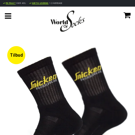
FRI FRAGT
OVER 400,-
HURTIG LEVERING
1-2 HVERDAGE
Tilbud