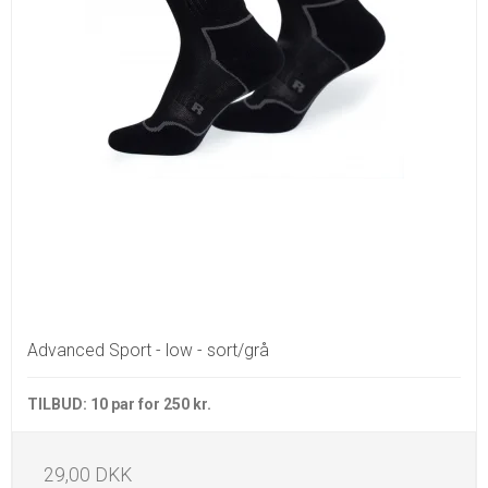
Advanced Sport - low - sort/grå
TILBUD: 10 par for 250 kr.
29,00 DKK