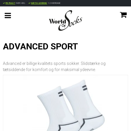
FRI FRAGT
OVER 400,-
HURTIG LEVERING
1-2 HVERDAGE
ADVANCED SPORT
Advanced er billige kvalitets sports sokker. Slidstærke og
tætsiddende for komfort og for maksimal ydeevne.