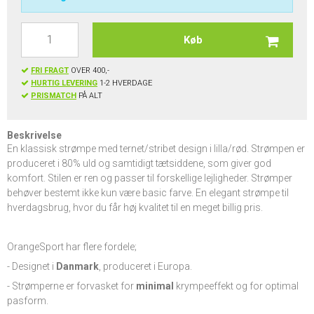
Køb
FRI FRAGT
OVER 400,-
HURTIG LEVERING
1-2 HVERDAGE
PRISMATCH
PÅ ALT
Beskrivelse
En klassisk strømpe med ternet/stribet design i lilla/rød. Strømpen er
produceret i 80% uld og samtidigt tætsiddene, som giver god
komfort. Stilen er ren og passer til forskellige lejligheder. Strømper
behøver bestemt ikke kun være basic farve. En elegant strømpe til
hverdagsbrug, hvor du får høj kvalitet til en meget billig pris.
OrangeSport har flere fordele;
- Designet i
Danmark
, produceret i Europa.
- Strømperne er forvasket for
minimal
krympeeffekt og for optimal
pasform.