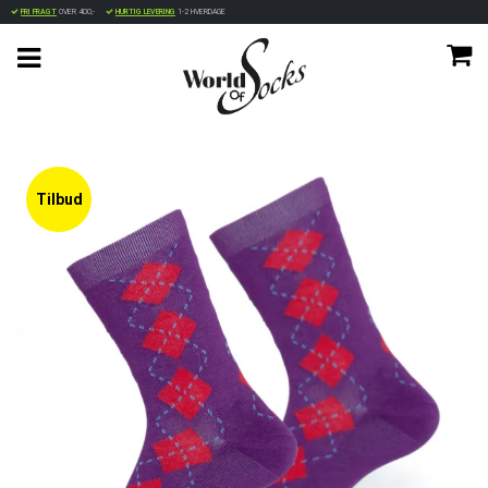
FRI FRAGT
OVER 400,-
HURTIG LEVERING
1-2 HVERDAGE
Tilbud