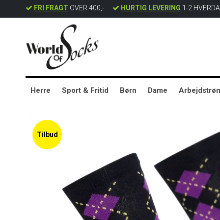
FRI FRAGT
OVER 400,-
HURTIG LEVERING
1-2 HVERD
Herre
Sport & Fritid
Børn
Dame
Arbejdstrø
Tilbud