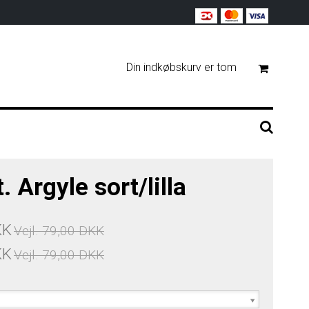
Din indkøbskurv er tom
 Argyle sort/lilla
KK
Vejl. 79,00 DKK
KK
Vejl. 79,00 DKK