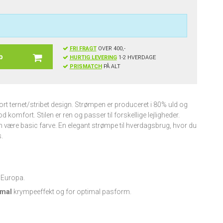
FRI FRAGT
OVER 400,-
b
HURTIG LEVERING
1-2 HVERDAGE
PRISMATCH
PÅ ALT
ort ternet/stribet design. Strømpen er produceret i 80% uld og
komfort. Stilen er ren og passer til forskellige lejligheder.
 være basic farve. En elegant strømpe til hverdagsbrug, hvor du
s.
i Europa.
imal
krympeeffekt og for optimal pasform.