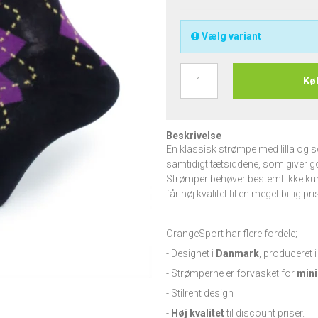
Vælg variant
Kø
Beskrivelse
En klassisk strømpe med lilla og s
samtidigt tætsiddene, som giver god 
Strømper behøver bestemt ikke kun
får høj kvalitet til en meget billig pri
OrangeSport har flere fordele;
- Designet i
Danmark
, produceret 
- Strømperne er forvasket for
min
- Stilrent design
-
Høj kvalitet
til discount priser.