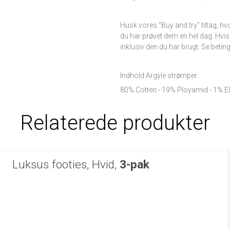
Husk vores "Buy and try" tiltag, hvor
du har prøvet dem en hel dag. Hvis
inklusiv den du har brugt. Se beti
Indhold Argyle strømper.
80% Cotten - 19% Ployamid - 1% E
Relaterede produkter
Luksus footies, Hvid,
3-pak