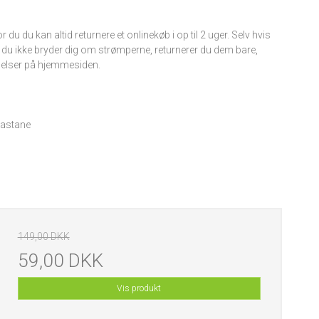
 du du kan altid returnere et onlinekøb i op til 2 uger. Selv hvis
 du ikke bryder dig om strømperne, returnerer du dem bare,
ngelser på hjemmesiden.
lastane
149,00 DKK
59,00 DKK
Vis produkt