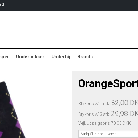
AGE
mper
Underbukser
Undertøj
Brands
OrangeSport.
32,00 D
Stykpris v/ 1 stk.
29,98 D
Stykpris v/ 3 stk.
Vejl. udsalgspris 79,00 DKK
Vælg Strømpe størrelser