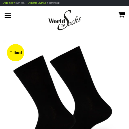
FRI FRAGT
OVER 400,-
HURTIG LEVERING
1-2 HVERDAGE
Tilbud