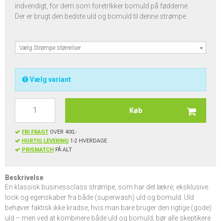
indvendigt, for dem som foretrlkker bomuld på fødderne.
Der er brugt den bedste uld og bomuld til denne strømpe.
Vælg Strømpe størrelser
Vælg variant
Køb
FRI FRAGT
OVER 400,-
HURTIG LEVERING
1-2 HVERDAGE
PRISMATCH
PÅ ALT
Beskrivelse
En klassisk businessclass strømpe, som har det lækre, eksklusive
look og egenskaber fra både (superwash) uld og bomuld. Uld
behøver faktisk ikke kradse, hvis man bare bruger den rigtige (gode)
uld – men ved at kombinere både uld og bomuld, bør alle skeptikere