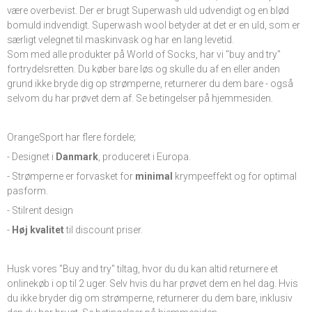
være overbevist. Der er brugt Superwash uld udvendigt og en blød
bomuld indvendigt. Superwash wool betyder at det er en uld, som er
særligt velegnet til maskinvask og har en lang levetid.
Som med alle produkter på World of Socks, har vi "buy and try"
fortrydelsretten. Du køber bare løs og skulle du af en eller anden
grund ikke bryde dig op strømperne, returnerer du dem bare - også
selvom du har prøvet dem af. Se betingelser på hjemmesiden.
OrangeSport har flere fordele;
- Designet i
Danmark
, produceret i Europa.
- Strømperne er forvasket for
minimal
krympeeffekt og for optimal
pasform.
- Stilrent design
-
Høj kvalitet
til discount priser.
Husk vores "Buy and try" tiltag, hvor du du kan altid returnere et
onlinekøb i op til 2 uger. Selv hvis du har prøvet dem en hel dag. Hvis
du ikke bryder dig om strømperne, returnerer du dem bare, inklusiv