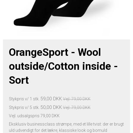
OrangeSport - Wool
outside/Cotton inside -
Sort
59,00 DKK
Stykpris v/ 1 stk.
Vejl. 79,00 DKK
50,00 DKK
Stykpris v/ 5 stk.
Vejl. 79,00 DKK
Vejl. udsalgspris 79,00 DKK
Eksklusiv businessclass strømpe, med et lille tvist: der er brugt
uld udvendigt for det lækre, klassiske look og bomuld