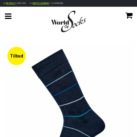
FRI FRAGT
OVER 400,-
HURTIG LEVERING
1-2 HVERDAGE
Tilbud