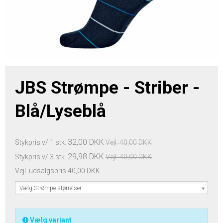
JBS Strømpe - Striber -
Blå/Lyseblå
32,00 DKK
Stykpris v/ 1 stk.
Vejl. 40,00 DKK
29,98 DKK
Stykpris v/ 3 stk.
Vejl. 40,00 DKK
Vejl. udsalgspris 40,00 DKK
Vælg Strømpe størrelser
Vælg variant