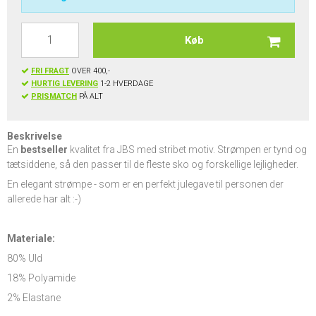
Køb
FRI FRAGT
OVER 400,-
HURTIG LEVERING
1-2 HVERDAGE
PRISMATCH
PÅ ALT
Beskrivelse
En
bestseller
kvalitet fra JBS med stribet motiv. Strømpen er tynd og
tætsiddene, så den passer til de fleste sko og forskellige lejligheder.
En elegant strømpe - som er en perfekt julegave til personen der
allerede har alt :-)
Materiale:
80% Uld
18% Polyamide
2% Elastane