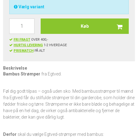
Vælg variant
Køb
FRI FRAGT
OVER 400,-
HURTIG LEVERING
1-2 HVERDAGE
PRISMATCH
PÅ ALT
Beskrivelse
Bambus Strømper
fra Egtved.
Føl dig godt tilpas – også uden sko. Med bambusstrømper til mænd
fra Egtved får du stilfulde strømper til din garderobe, som holder dine
fødder friske og tørre. Strømperne er ikke bare bløde og behagelige at
have på en hel dag, de virker også antibakterielle og fjerner de
bakterier, der kan give dårlig lugt.
Derfor
skal du vælge Egtved-strømper med bambus: