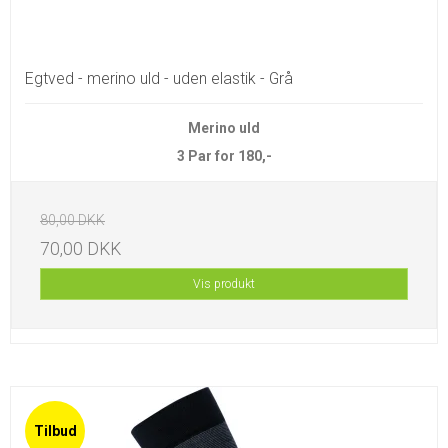
Egtved - merino uld - uden elastik - Grå
Merino uld
3 Par for 180,-
80,00 DKK
70,00 DKK
Vis produkt
Tilbud