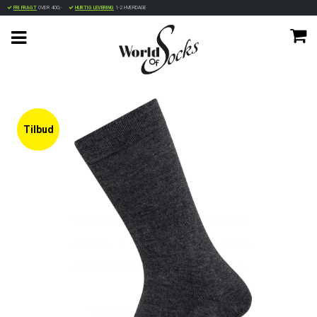
FRI FRAGT
OVER 400,-
HURTIG LEVERING
1-2 HVERDAGE
Tilbud