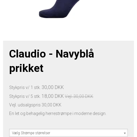
Claudio - Navyblå
prikket
30,00 DKK
Stykpris v/ 1 stk.
18,00 DKK
Stykpris v/ 5 stk.
Vejl. 30,00 DKK
Vejl. udsalgspris 30,00 DKK
En let og behagelig herrestrømpe i moderne design.
Vælg Strømpe størrelser