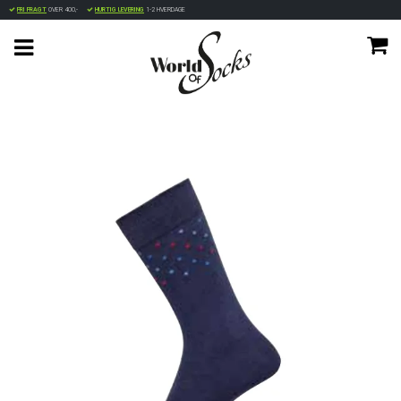
FRI FRAGT
OVER 400,-
HURTIG LEVERING
1-2 HVERDAGE