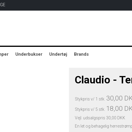
AGE
mper
Underbukser
Undertøj
Brands
Claudio - Te
30,00 D
Stykpris v/ 1 stk.
18,00 D
Stykpris v/ 5 stk.
Vejl. udsalgspris 30,00 DKK
En let og behagelig herrestrøm