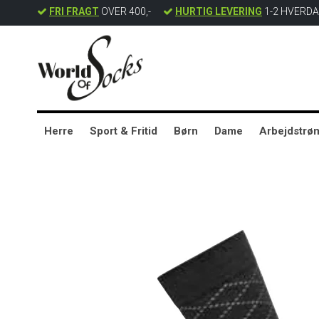
FRI FRAGT
OVER 400,-
HURTIG LEVERING
1-2 HVERD
Herre
Sport & Fritid
Børn
Dame
Arbejdstrø