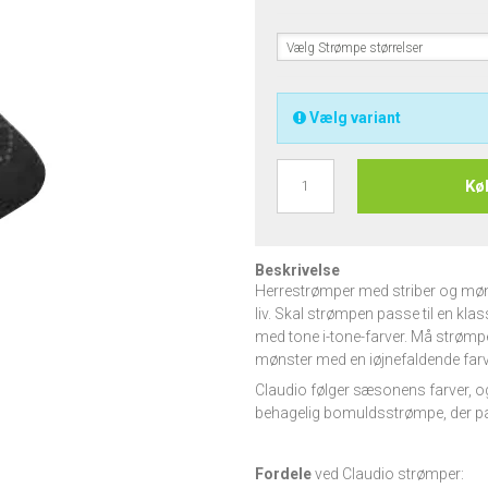
Vælg Strømpe størrelser
Vælg variant
Kø
Beskrivelse
Herrestrømper med striber og mønstr
liv. Skal strømpen passe til en kla
med tone i-tone-farver. Må strømpe
mønster med en iøjnefaldende farv
Claudio følger sæsonens farver, og
behagelig bomuldsstrømpe, der passe
Fordele
ved Claudio strømper: