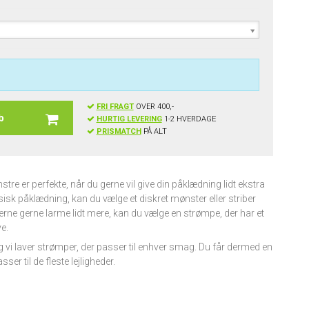
FRI FRAGT
OVER 400,-
b
HURTIG LEVERING
1-2 HVERDAGE
PRISMATCH
PÅ ALT
e er perfekte, når du gerne vil give din påklædning lidt ekstra
ssisk påklædning, kan du vælge et diskret mønster eller striber
rne gerne larme lidt mere, kan du vælge en strømpe, der har et
e.
 vi laver strømper, der passer til enhver smag. Du får dermed en
r til de fleste lejligheder.