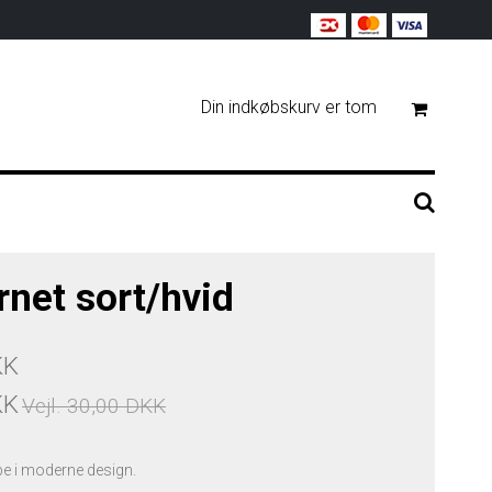
Din indkøbskurv er tom
rnet sort/hvid
KK
KK
Vejl. 30,00 DKK
pe i moderne design.