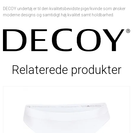
DECOY undertøj er til den kvalitetsbevidste pige/kvinde som ønsker
moderne designs og samtidigt høj kvalitet samt holdbarhed.
Relaterede produkter