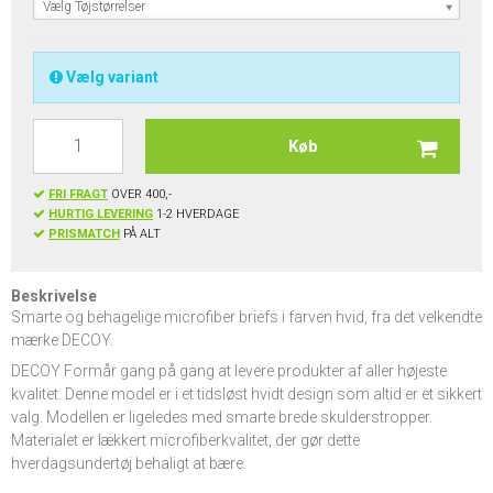
Vælg Tøjstørrelser
Vælg variant
Køb
FRI FRAGT
OVER 400,-
HURTIG LEVERING
1-2 HVERDAGE
PRISMATCH
PÅ ALT
Beskrivelse
Smarte og behagelige microfiber briefs i farven hvid, fra det velkendte
mærke DECOY.
DECOY Formår gang på gang at levere produkter af aller højeste
kvalitet. Denne model er i et tidsløst hvidt design som altid er et sikkert
valg. Modellen er ligeledes med smarte brede skulderstropper.
Materialet er lækkert microfiberkvalitet, der gør dette
hverdagsundertøj behaligt at bære.