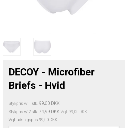
DECOY - Microfiber
Briefs - Hvid
99,00 DKK
Stykpris v/ 1 stk.
74,99 DKK
Stykpris v/ 2 stk.
Vejl. 99,00 DKK
Vejl. udsalgspris 99,00 DKK