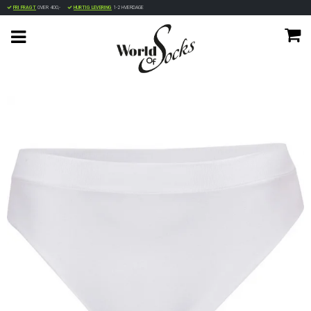
FRI FRAGT
OVER 400,-
HURTIG LEVERING
1-2 HVERDAGE