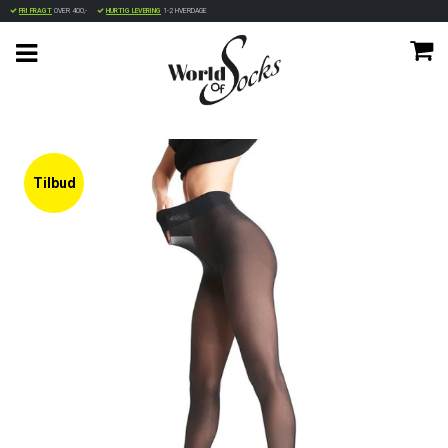
FRI FRAGT
OVER 400,-
HURTIG LEVERING
1-2 HVERDAGE
Tilbud