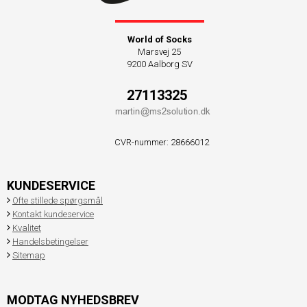
World of Socks
Marsvej 25
9200 Aalborg SV
27113325
CVR-nummer
:
28666012
KUNDESERVICE
Ofte stillede spørgsmål
Kontakt kundeservice
Kvalitet
Handelsbetingelser
Sitemap
MODTAG NYHEDSBREV