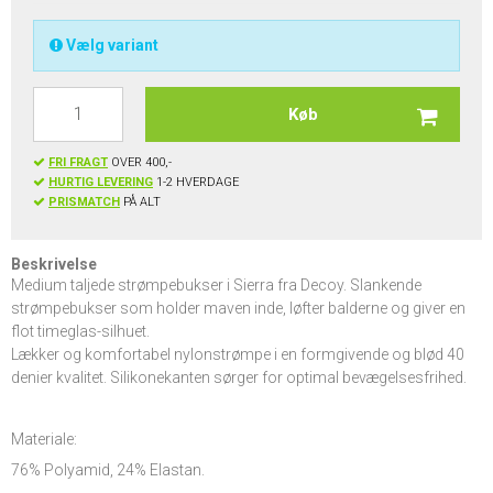
Vælg variant
Køb
FRI FRAGT
OVER 400,-
HURTIG LEVERING
1-2 HVERDAGE
PRISMATCH
PÅ ALT
Beskrivelse
Medium taljede strømpebukser i Sierra fra Decoy. Slankende
strømpebukser som holder maven inde, løfter balderne og giver en
flot timeglas-silhuet.
Lækker og komfortabel nylonstrømpe i en formgivende og blød 40
denier kvalitet. Silikonekanten sørger for optimal bevægelsesfrihed.
Materiale:
76% Polyamid, 24% Elastan.