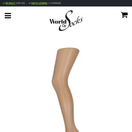
FRI FRAGT
OVER 400,-
HURTIG LEVERING
1-2 HVERDAGE