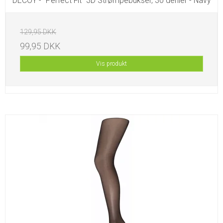
DECOY - "Perfect Fit" 3D Strømpebukser, 30 denier - Navy
129,95 DKK
99,95 DKK
Vis produkt