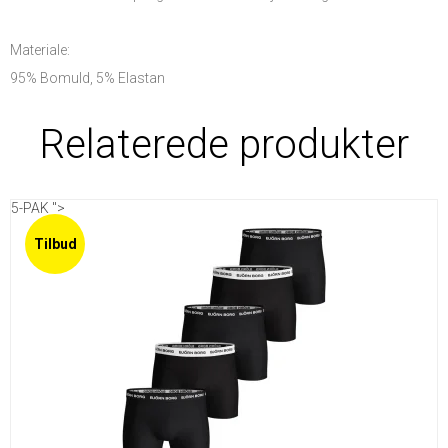
Materiale:
95% Bomuld, 5% Elastan
Relaterede produkter
5-PAK ">
Tilbud