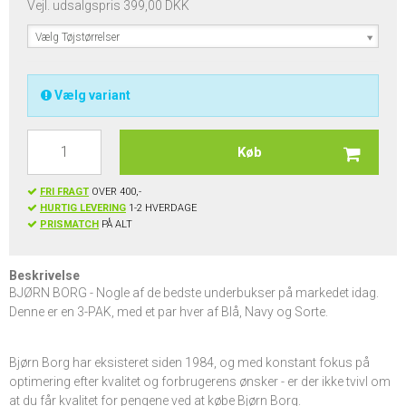
Vejl. udsalgspris 399,00 DKK
Vælg Tøjstørrelser
Vælg variant
Køb
FRI FRAGT
OVER 400,-
HURTIG LEVERING
1-2 HVERDAGE
PRISMATCH
PÅ ALT
Beskrivelse
BJØRN BORG - Nogle af de bedste underbukser på markedet idag.
Denne er en 3-PAK, med et par hver af Blå, Navy og Sorte.
Bjørn Borg har eksisteret siden 1984, og med konstant fokus på
optimering efter kvalitet og forbrugerens ønsker - er der ikke tvivl om
at du får kvalitet for pengene ved at købe Bjørn Borg.