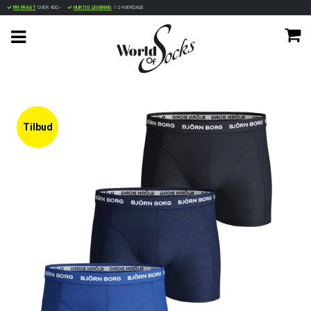
FRI FRAGT
OVER 400,-
HURTIG LEVERING
1-2 HVERDAGE
Tilbud