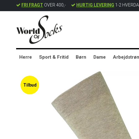
FRI FRAGT
OVER 400,-
HURTIG LEVERING
1-2 HVERD
Herre
Sport & Fritid
Børn
Dame
Arbejdstrø
Tilbud