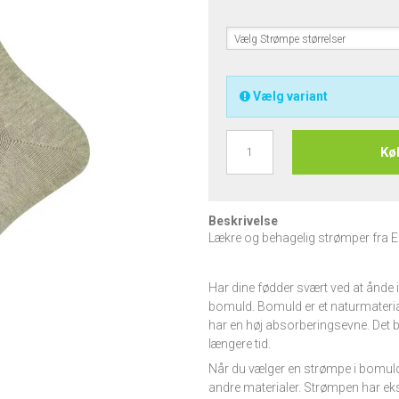
Vælg Strømpe størrelser
Vælg variant
Kø
Beskrivelse
Lækre og behagelig strømper fra Eg
Har dine fødder svært ved at ånde 
bomuld. Bomuld er et naturmateria
har en høj absorberingsevne. Det be
længere tid.
Når du vælger en strømpe i bomuld,
andre materialer. Strømpen har eks