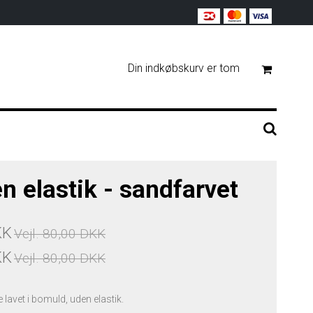
Din indkøbskurv er tom
n elastik - sandfarvet
KK
Vejl. 80,00 DKK
KK
Vejl. 80,00 DKK
lavet i bomuld, uden elastik.