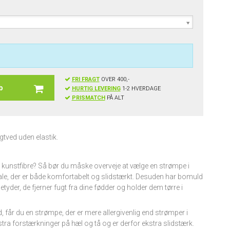
FRI FRAGT
OVER 400,-
b
HURTIG LEVERING
1-2 HVERDAGE
PRISMATCH
PÅ ALT
tved uden elastik.
i kunstfibre? Så bør du måske overveje at vælge en strømpe i
le, der er både komfortabelt og slidstærkt. Desuden har bomuld
tyder, de fjerner fugt fra dine fødder og holder dem tørre i
 får du en strømpe, der er mere allergivenlig end strømper i
tra forstærkninger på hæl og tå og er derfor ekstra slidstærk.