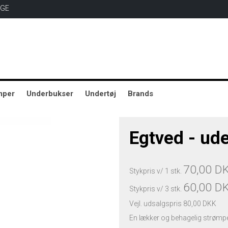
AGE
mper
Underbukser
Undertøj
Brands
Egtved - ude
70,00 D
Stykpris v/ 1 stk.
60,00 D
Stykpris v/ 3 stk.
Vejl. udsalgspris 80,00 DKK
En lækker og behagelig strømpe 